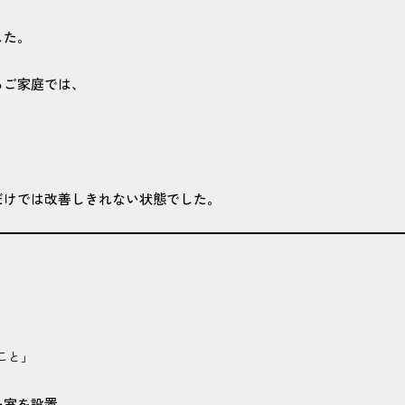
した。
るご家庭では、
だけでは改善しきれない状態でした。
こと」
ー室を設置。